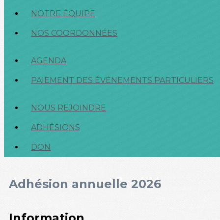
NOTRE ÉQUIPE
NOS COORDONNÉES
AGENDA
PAIEMENT DES ÉVÉNEMENTS PARTICULIERS
NOUS REJOINDRE
ADHÉSIONS
DON
Adhésion annuelle 2026
Information