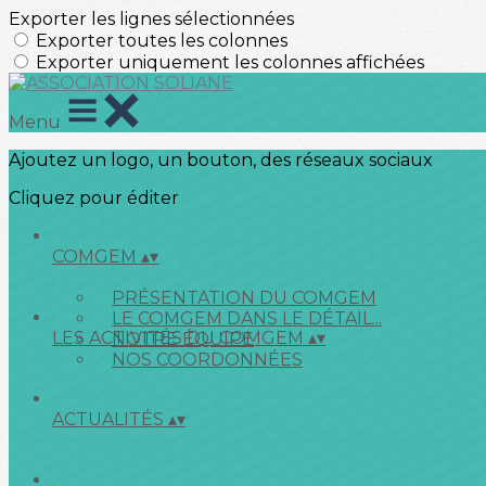
Exporter les lignes sélectionnées
Exporter toutes les colonnes
Exporter uniquement les colonnes affichées
Menu
Ajoutez un logo, un bouton, des réseaux sociaux
Cliquez pour éditer
COMGEM
▴
▾
PRÉSENTATION DU COMGEM
LE COMGEM DANS LE DÉTAIL...
LES ACTIVITÉS DU COMGEM
▴
▾
NOTRE ÉQUIPE
NOS COORDONNÉES
ACTUALITÉS
▴
▾