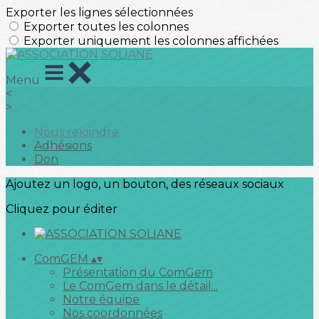
Exporter les lignes sélectionnées
Exporter toutes les colonnes
Exporter uniquement les colonnes affichées
Menu
<
>
Nous rejoindre
Adhésions
Don
Ajoutez un logo, un bouton, des réseaux sociaux
Cliquez pour éditer
ComGEM
▴
▾
Présentation du ComGem
Le ComGem dans le détail...
Notre équipe
Nos coordonnées